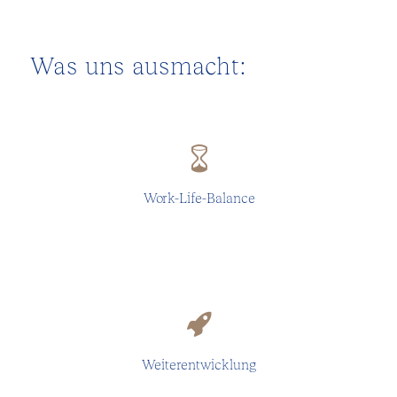
Was uns ausmacht:
Gleitzeit (flexibler Freitag) und Home-Office-
Möglichkeiten
Work-Life-Balance
Wollen wir für die Kanzlei und jeden Einzelnen.
Weiterentwicklung