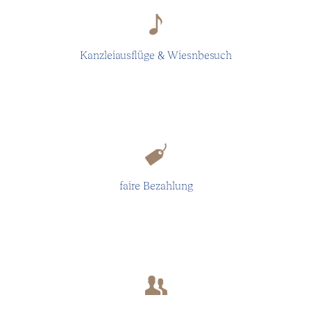
Wir feiern und schlemmen zusammen!
Kanzleiausflüge & Wiesnbesuch
Nicht jeden motiviert Geld, aber jeder braucht
Geld.
faire Bezahlung
Wir halten zusammen und unterstützen uns
gegenseitig.