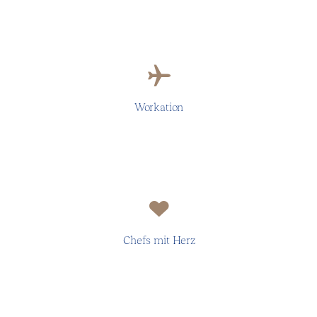
2 Wochen Workation zusätzlich zum Urlaub –
Tapetenwechel inklusive!
Workation
Wir begegnen uns auf Augenhöhe.
Chefs mit Herz