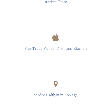
starkes Team
An apple a day…
Fair-Trade Kaffee, Obst und Blumen
Fünf Minuten zur Theresienwiese, zehn zum
Hauptbahnhof!
schöner Altbau in Toplage