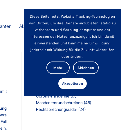
Diese Seite nutzt Website Tracking-Technologien
von Dritten, um ihre Dienste anzubieten, stetig zu
anten
Aktuelles
Team
Karriere
verbessern und Werbung entsprechend der
Interessen der Nutzer anzuzeigen. Ich bin damit
einverstanden und kann meine Einwilligung
jederzeit mit Wirkung für die Zukunft widerrufen
oder ändern.
Mehr
Ablehnen
Kategorien
Aktuelles
(107)
Akzeptieren
Aus unserer Kanzlei
(2)
amit
Corona-Pandemie
(17)
Mandantenrundschreiben
(46)
sung
Rechtsprechungsradar
(24)
ners
Fall
ein,