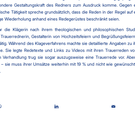
sondere Gestaltungskraft des Redners zum Ausdruck komme. Gegen 
ische Tätigkeit spreche grundsätzlich, dass die Reden in der Regel auf 
ge Wiederholung anhand eines Redegerüstes beschränkt seien.
war die Klägerin nach ihrem theologischen und philosophischen Stu
s Trauerrednerin, Gestalterin von Hochzeitsfeiern und Begrüßungsfeiern
tig. Während des Klageverfahrens machte sie detaillierte Angaben zu i
. Sie legte Redetexte und Links zu Videos mit ihren Trauerreden vor
 Verhandlung trug sie sogar auszugsweise eine Trauerrede vor. Abe
ts – sie muss ihrer Umsätze weiterhin mit 19 % und nicht wie gewünscht
.