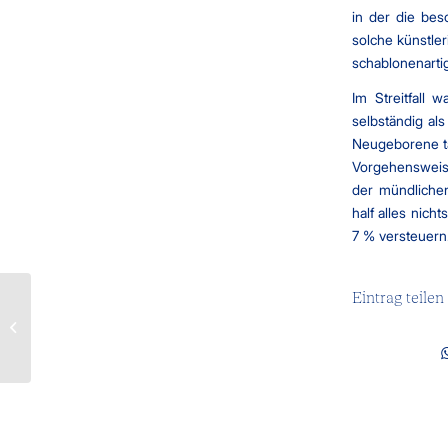
in der die be
solche künstler
schablonenarti
Im Streitfall 
selbständig al
Neugeborene tä
Vorgehensweise
der mündlichen
half alles nich
7 % versteuern
Eintrag teilen
Impfzertifikate
keine
gewerblichen
Einkünfte