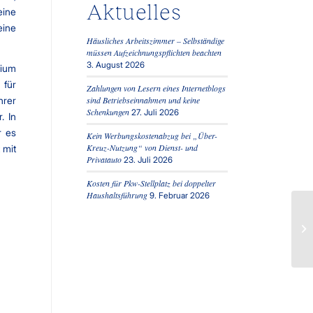
Aktuelles
eine
eine
Häusliches Arbeitszimmer – Selbständige
müssen Aufzeichnungspflichten beachten
3. August 2026
dium
 für
Zahlungen von Lesern eines Internetblogs
hrer
sind Betriebseinnahmen und keine
Schenkungen
27. Juli 2026
. In
r es
Kein Werbungskostenabzug bei „Über-
Kreuz-Nutzung“ von Dienst- und
 mit
Privatauto
23. Juli 2026
Kosten für Pkw-Stellplatz bei doppelter
Haushaltsführung
9. Februar 2026