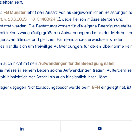
ziehbar sein.
as
FG Münster
lehnt den Ansatz von außergewöhnlichen Belastungen a
rt. v. 23.6.2025 – 10 K 1483/24 E
). Jede Person müsse sterben und
stattet werden. Die Bestattungskosten für die eigene Beerdigung stellt
mit keine zwangsläufig größeren Aufwendungen dar als der Mehrheit d
gensverhältnisse und gleichen Familienstandes erwachsen würden.
 es handle sich um freiwillige Aufwendungen, für deren Übernahme kei
n auch nicht mit den
Aufwendungen für die Beerdigung naher
chtige müsse in seinem Leben solche Aufwendungen tragen. Außerdem se
l hinsichtlich der Anzahl als auch hinsichtlich ihrer Höhe.
Kläger dagegen Nichtzulassungsbeschwerde beim
BFH
eingelegt hat, ist