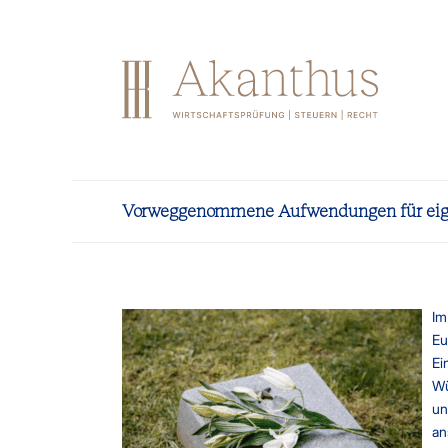
Vorweggenommene Aufwendungen für eigene
Im
Eu
Ei
Wü
un
an