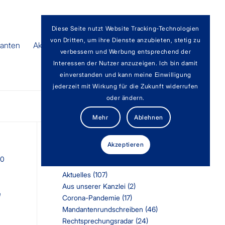
Diese Seite nutzt Website Tracking-Technologien
von Dritten, um ihre Dienste anzubieten, stetig zu
anten
Aktuelles
Team
Karriere
verbessern und Werbung entsprechend der
Interessen der Nutzer anzuzeigen. Ich bin damit
einverstanden und kann meine Einwilligung
jederzeit mit Wirkung für die Zukunft widerrufen
oder ändern.
Mehr
Ablehnen
Akzeptieren
Kategorien
00
Aktuelles
(107)
Aus unserer Kanzlei
(2)
e
Corona-Pandemie
(17)
Mandantenrundschreiben
(46)
Rechtsprechungsradar
(24)