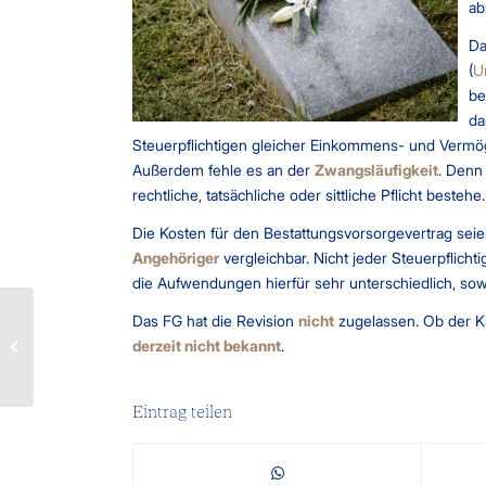
ab
D
(
U
be
da
Steuerpflichtigen gleicher Einkommens- und Vermö
Außerdem fehle es an der
Zwangsläufigkeit
. Denn
rechtliche, tatsächliche oder sittliche Pflicht bestehe.
Die Kosten für den Bestattungsvorsorgevertrag seie
Angehöriger
vergleichbar. Nicht jeder Steuerpfli
die Aufwendungen hierfür sehr unterschiedlich, sowoh
Investitionssofortprogramm
Das FG hat die Revision
nicht
zugelassen. Ob der 
derzeit nicht bekannt
.
bringt steuerliche
Änderungen
Eintrag teilen